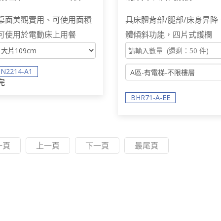
族 用餐辦公
護理床 居家用照顧床 電動
桌面美觀實用、可使用面積
具床體背部/腿部/床身昇降
可使用於電動床上用餐
體傾斜功能，四片式護欄
N2214-A1
完
BHR71-A-EE
一頁
上一頁
下一頁
最尾頁