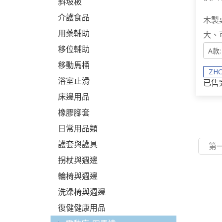
斜坡板
銀髮
介護食品
木製
用藥輔助
大、
移位輔助
移動馬桶
ZHC
浴室止滑
已售
床邊用品
橡膠腳套
日常用品類
護套與護具
第
拐杖與週邊
輪椅與週邊
洗澡椅與週邊
復健健康用品