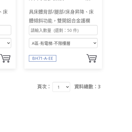
床
床 居家用照顧床 電動床
、床
具床體背部/腿部/床身昇降、床
體傾斜功能，雙開鋁合金護欄
BH71-A-EE
頁次：
資料總數：3