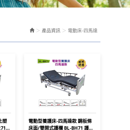
產品資訊
電動床-四馬達
化塑
電動型養護床-四馬達款 鋼板條
71
床面/雙開式護欄 BL-BH71 護理