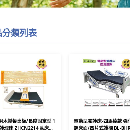
品分類列表
用木製餐桌板/長度固定型 1
電動型養護床-四馬達款 強
護理床 ZHCN2214 臥床者
鋼床面/四片式護欄 BL-BHR