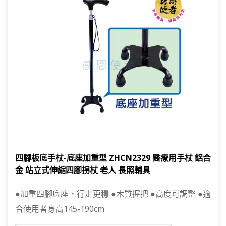
四腳板底手杖-底座加重型 ZHCN2329 醫療用手杖 鋁合
金 站立式伸縮四腳拐杖 老人 長照輔具
●加重四腳底座，行走更穩 ●木質握把 ●高度可調整 ●適
合使用者身高145-190cm