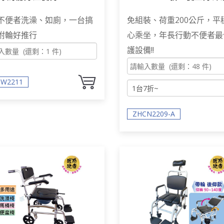
W2211
有扶手 靠背 座面舒適 荷重2
不便者洗澡、如廁，一台搞
免組裝、荷重200公斤，平
斤
附輪好推行
心乘坐，年長行動不便者最
護設備!!
W2211
ZHCN2209-A