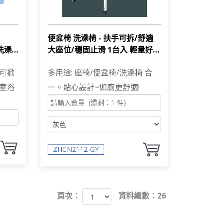
便盆椅 洗澡椅 - 扶手可拆/舒適
洗澡
大座位/穩固止滑 1台入 輕量好移
動 ZHCN2112
可掀
多用途: 座椅/便盆椅/洗澡椅 合
室浴
一。貼心設計~如廁更舒適!
ZHCN2112-GY
頁次：
資料總數：26