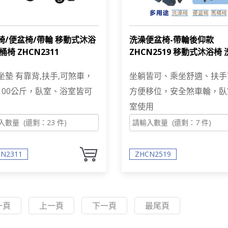
椅/便盆椅/帶輪 移動式沐浴
洗澡便盆椅-帶輪後仰款
桶椅 ZHCN2311
ZHCN2519 移動式沐浴椅 
椅 便盆椅 馬桶椅
坐墊 有靠背,扶手,可煞車，
坐躺皆可、乘坐舒適、扶手
100公斤，臥室、浴室皆可
方便移位，安全煞車輪，臥
室使用
N2311
ZHCN2519
一頁
上一頁
下一頁
最尾頁