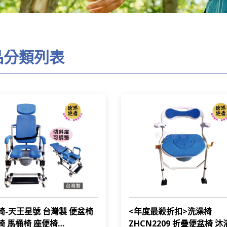
品分類列表
椅-天王星號 台灣製 便盆椅
<年度最殺折扣>洗澡椅
椅 馬桶椅 座便椅
ZHCN2209 折疊便盆椅 沐