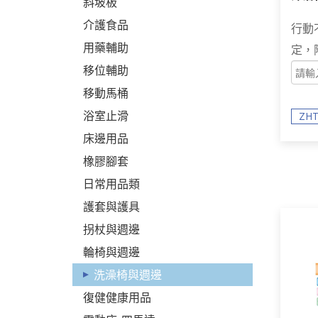
斜坡板
ZHT
介護食品
行動
用藥輔助
定，
移位輔助
移動馬桶
浴室止滑
ZHT
床邊用品
橡膠腳套
日常用品類
護套與護具
拐杖與週邊
輪椅與週邊
洗澡椅與週邊
復健健康用品