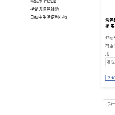
電動床-四馬達
視覺與聽覺輔助
日韓中生活便利小物
洗澡
椅 馬
舒適
荷重
用
ZHC
第