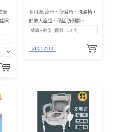
00公
穩安
多用途: 座椅、便盆椅、洗澡椅，
佳照
舒適大座位、穩固防側翻。
ZHCN2113