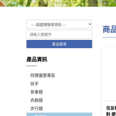
商
產品搜尋
產品資訊
特價優惠專區
扶手
食事類
衣飾類
住友橡
步行類
料 便