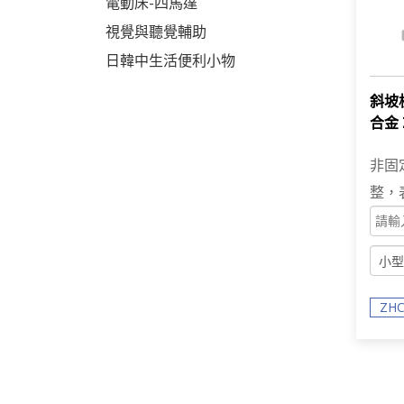
電動床-四馬達
視覺與聽覺輔助
日韓中生活便利小物
斜坡板
合金 
者 
非固
整，
ZHC