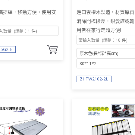
-165G2-E]
用者 段差消除 台灣製
攜提繩，移動方便，使用安
進口雲檜木製造，材質厚實
消除門檻段差，銀髮族或輪
用者在家行走超方便!
65G2-E
ZHTW2102-2L