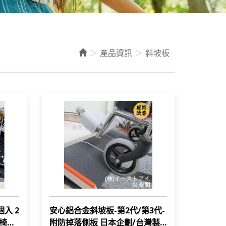
產品資訊
斜坡板
個入 2
安心鋁合金斜坡板-第2代/第3代-
輪椅使
附防掉落側板 日本企劃/台灣製