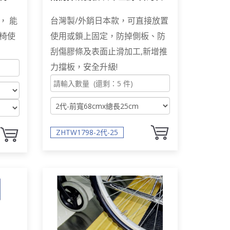
ZHTW1798
， 能
台灣製/外銷日本款，可直接放置
椅使
使用或鎖上固定，防掉側板、防
刮傷膠條及表面止滑加工,新增推
力擋板，安全升級!
ZHTW1798-2代-25