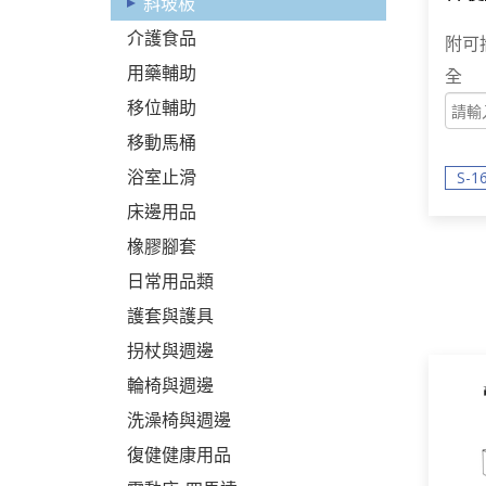
斜坡板
重 [S
介護食品
附可
用藥輔助
全
移位輔助
移動馬桶
浴室止滑
S-1
床邊用品
橡膠腳套
日常用品類
護套與護具
拐杖與週邊
輪椅與週邊
洗澡椅與週邊
復健健康用品