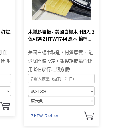
 好提
木製斜坡板 - 美國白楊木 1個入 2
色可選 ZHTW1744 原木 輪椅使
用者 段差消除 台灣製
可直
美國白楊木製造，材質厚實， 能
便 附
消除門檻段差，銀髮族或輪椅使
用者在家行走超方便!
ZHTW1744-4A