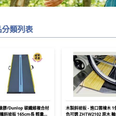
品分類列表
膠/Dunlop 碳纖維複合材
木製斜坡板 - 進口雲檜木 1
攜斜坡板 165cm長 輕量耐
色可選 ZHTW2102 原木 