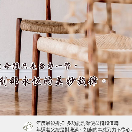
值購!
力不從心嗎? 想給他一個舒適的洗澡環境，內急時還不用趕著