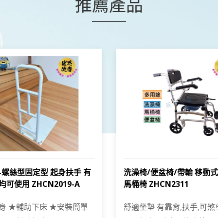
推薦產品
-螺絲型固定型 起身扶手 有
洗澡椅/便盆椅/帶輪 移動
可使用 ZHCN2019-A
馬桶椅 ZHCN2311
身 ★輔助下床 ★安裝簡單
舒適坐墊 有靠背,扶手,可