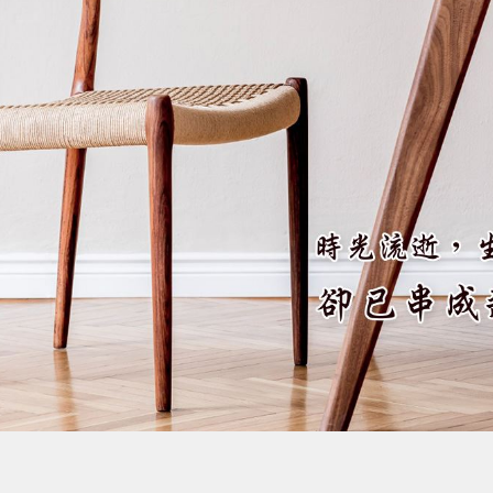
年度最殺折扣! 多功能洗澡便盆椅超
年邁老父總是對洗澡、如廁的事感到