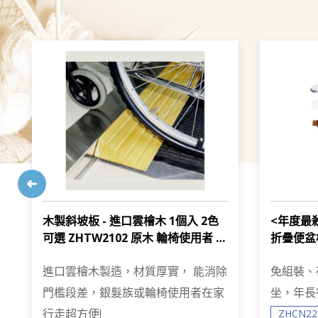
木製斜坡板 - 進口雲檜木 1個入 2色
<年度最殺
可選 ZHTW2102 原木 輪椅使用者 段
折疊便盆
差消除 台灣製
舒適 荷重
進口雲檜木製造，材質厚實， 能消除
免組裝、
門檻段差，銀髮族或輪椅使用者在家
坐，年長
行走超方便!
ZHCN22