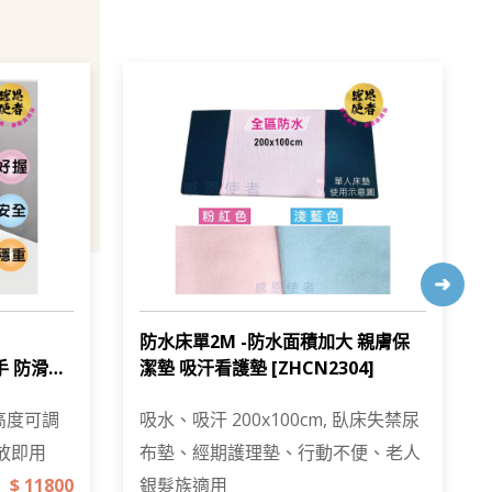
防水床單2M -防水面積加大 親膚保
手 防滑安
潔墊 吸汗看護墊 [ZHCN2304]
高度可調
吸水、吸汗 200x100cm, 臥床失禁尿
擺放即用
布墊、經期護理墊、行動不便、老人
$ 11800
銀髮族適用