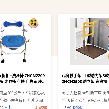
折扣>洗澡椅 ZHCN2209
起身扶手架 - L型助力架B款
椅 沐浴椅 有扶手 靠背 座面
ZHCN2508 助立架 床邊扶
200公斤
全扶手
荷重200公斤，平穩安心乘
★助力起身 ★輔助下床 ★
行動不便者最佳照護設備!!
整 ★穩固安全 ★免鑽孔,
$ 4350
09-A
ZHCN2508