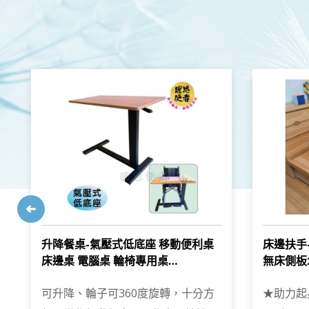
升降餐桌-氣壓式低底座 移動便利桌
床邊扶手
床邊桌 電腦桌 輪椅專用桌
無床側板均
ZHCN2213
可升降、輪子可360度旋轉，十分方
★助力起