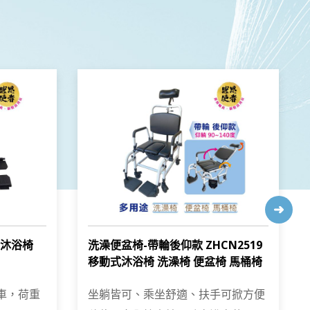
式沐浴椅
洗澡便盆椅-帶輪後仰款 ZHCN2519
移動式沐浴椅 洗澡椅 便盆椅 馬桶椅
煞車，荷重
坐躺皆可、乘坐舒適、扶手可掀方便