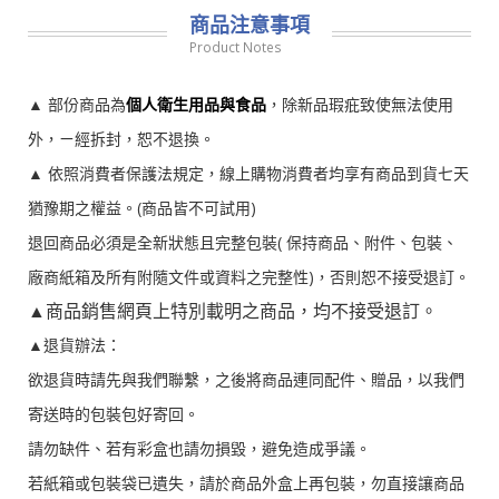
商品注意事項
Product Notes
▲ 部份商品為
個人衛生用品與食品
，除新品瑕疪致使無法使用
外，ㄧ經拆封，恕不退換。
▲ 依照消費者保護法規定，線上購物消費者均享有商品到貨七天
猶豫期之權益。(商品皆不可試用)
退回商品必須是全新狀態且完整包裝( 保持商品、附件、包裝、
廠商紙箱及所有附隨文件或資料之完整性)，否則恕不接受退訂。
▲商品銷售網頁上特別載明之商品，均不接受退訂。
▲退貨辦法：
欲退貨時請先與我們聯繫，之後將商品連同配件、贈品，以我們
寄送時的包裝包好寄回。
請勿缺件、若有彩盒也請勿損毀，避免造成爭議。
若紙箱或包裝袋已遺失，請於商品外盒上再包裝，勿直接讓商品